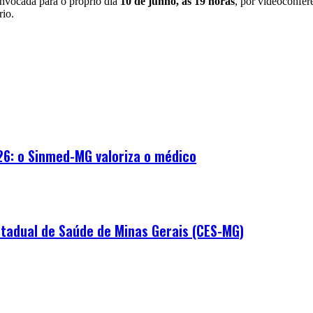
convocada para o próprio dia
10 de junho, às 19 horas
, por videoconfer
rio.
26: o Sinmed-MG valoriza o médico
tadual de Saúde de Minas Gerais (CES-MG)