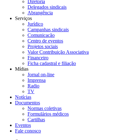
Diretoria
Delegados sindicais
Abrangência
Serviços
Jurídico
Campanhas sindicais
Comunicação
Centro de eventos
Projetos sociais
Valor Contribuição Associativa
Financeiro
Ficha cadastral e filiação
Mídias
Jornal on-line
Imprensa
Radio
TV
Notícias
Documentos
Normas coletivas
Formulários médicos
Cartilhas
Eventos
Fale conosco