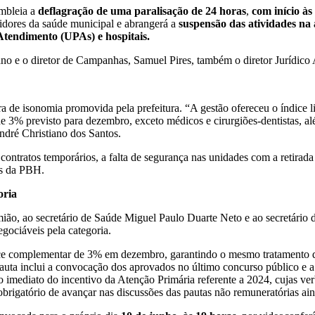
embleia a
deflagração de uma paralisação de 24 horas
,
com início às
idores da saúde municipal e abrangerá a
suspensão das atividades na
Atendimento (UPAs) e hospitais.
ano e o diretor de Campanhas, Samuel Pires, também o diretor Jurídico A
 de isonomia promovida pela prefeitura. “A gestão ofereceu o índice 
 3% previsto para dezembro, exceto médicos e cirurgiões-dentistas, alé
André Christiano dos Santos.
ontratos temporários, a falta de segurança nas unidades com a retirada
os da PBH.
oria
o, ao secretário de Saúde Miguel Paulo Duarte Neto e ao secretário 
gociáveis pela categoria.
ice complementar de 3% em dezembro, garantindo o mesmo tratamento da
 pauta inclui a convocação dos aprovados no último concurso público e a
mediato do incentivo da Atenção Primária referente a 2024, cujas verbas
rigatório de avançar nas discussões das pautas não remuneratórias ain