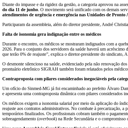
Diante do impasse e da rigidez da gestão, a categoria aprovou na ass
do dia 11 de junho
. O movimento será unificado com os demais serv
atendimentos de urgência e emergência nas Unidades de Pronto 
Participaram da assembleia, além do diretor presidente, André Christi
Falta de isonomia gera indignação entre os médicos
Durante o encontro, os médicos se mostraram indignados com a quebra
2026. Para o conjunto dos servidores da saúde haverá um acréscimo de
que terão 0% de reajuste”, explica o diretor-presidente do sindicato, 
O desmonte silencioso na saúde, evidenciado pela não renovação dos c
prontuário eletrônico SIGRAH também foram relatados pelos médic
Contraproposta com pilares considerados inegociáveis pela categ
Um ofício do Sinmed-MG já foi encaminhado ao prefeito Álvaro Damiã
e apresenta uma contraproposta dinâmica com pilares considerados ine
Os médicos exigem a isonomia salarial por meio da aplicação do índ
reajuste aos contratos administrativos. No combate à precarização, a
temporários finalizados. Os profissionais cobram também o pagamento i
sobreagendamento (
overbook
) na Rede Secundária e o compromisso ob