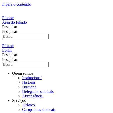
Ir para o conteúdo
Filie-se
Área do Filiado
Pesquisar
Pesquisar
Filia-se
Login
Pesquisar
Pesquisar
Quem somos
Institucional
História
Diretoria
Delegados sindicais
Abrangência
Serviços
Jurídico
Campanhas sindicais