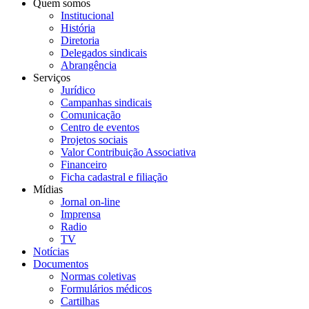
Quem somos
Institucional
História
Diretoria
Delegados sindicais
Abrangência
Serviços
Jurídico
Campanhas sindicais
Comunicação
Centro de eventos
Projetos sociais
Valor Contribuição Associativa
Financeiro
Ficha cadastral e filiação
Mídias
Jornal on-line
Imprensa
Radio
TV
Notícias
Documentos
Normas coletivas
Formulários médicos
Cartilhas