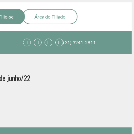
Filie-se
Área do Filiado
(31) 3241-2811
 de junho/22