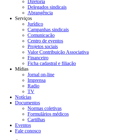
Diretoria
Delegados sindicais
Abrangência
Serviços
Jurídico
Campanhas sindicais
Comunicação
Centro de eventos
Projetos sociais
Valor Contribuição Associativa
Financeiro
Ficha cadastral e filiação
Mídias
Jornal on-line
Imprensa
Radio
TV
Notícias
Documentos
Normas coletivas
Formulários médicos
Cartilhas
Eventos
Fale conosco