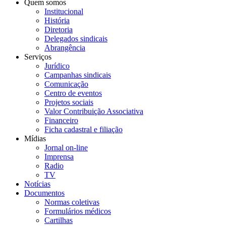
Quem somos
Institucional
História
Diretoria
Delegados sindicais
Abrangência
Serviços
Jurídico
Campanhas sindicais
Comunicação
Centro de eventos
Projetos sociais
Valor Contribuição Associativa
Financeiro
Ficha cadastral e filiação
Mídias
Jornal on-line
Imprensa
Radio
TV
Notícias
Documentos
Normas coletivas
Formulários médicos
Cartilhas