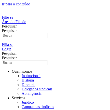
Ir para o conteúdo
Filie-se
Área do Filiado
Pesquisar
Pesquisar
Filia-se
Login
Pesquisar
Pesquisar
Quem somos
Institucional
História
Diretoria
Delegados sindicais
Abrangência
Serviços
Jurídico
Campanhas sindicais