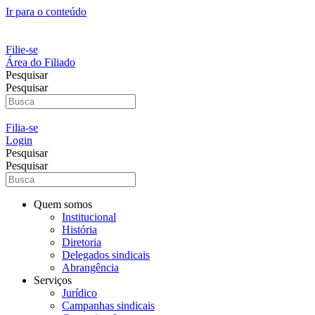
Ir para o conteúdo
Filie-se
Área do Filiado
Pesquisar
Pesquisar
Filia-se
Login
Pesquisar
Pesquisar
Quem somos
Institucional
História
Diretoria
Delegados sindicais
Abrangência
Serviços
Jurídico
Campanhas sindicais