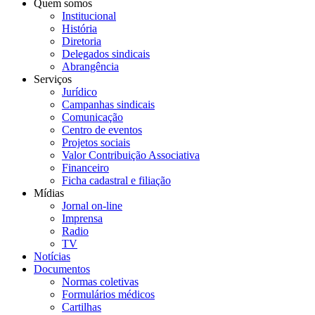
Quem somos
Institucional
História
Diretoria
Delegados sindicais
Abrangência
Serviços
Jurídico
Campanhas sindicais
Comunicação
Centro de eventos
Projetos sociais
Valor Contribuição Associativa
Financeiro
Ficha cadastral e filiação
Mídias
Jornal on-line
Imprensa
Radio
TV
Notícias
Documentos
Normas coletivas
Formulários médicos
Cartilhas