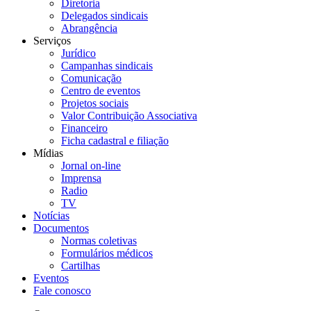
Diretoria
Delegados sindicais
Abrangência
Serviços
Jurídico
Campanhas sindicais
Comunicação
Centro de eventos
Projetos sociais
Valor Contribuição Associativa
Financeiro
Ficha cadastral e filiação
Mídias
Jornal on-line
Imprensa
Radio
TV
Notícias
Documentos
Normas coletivas
Formulários médicos
Cartilhas
Eventos
Fale conosco