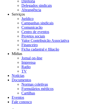
Diretoria
Delegados sindicais
Abrangência
Serviços
Jurídico
Campanhas sindicais
Comunicação
Centro de eventos
Projetos sociais
Valor Contribuição Associativa
Financeiro
Ficha cadastral e filiação
Mídias
Jornal on-line
Imprensa
Radio
TV
Notícias
Documentos
Normas coletivas
Formulários médicos
Cartilhas
Eventos
Fale conosco