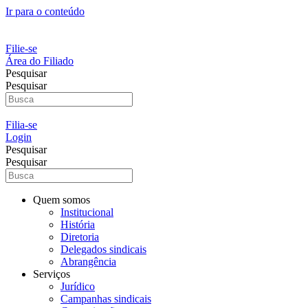
Ir para o conteúdo
Filie-se
Área do Filiado
Pesquisar
Pesquisar
Filia-se
Login
Pesquisar
Pesquisar
Quem somos
Institucional
História
Diretoria
Delegados sindicais
Abrangência
Serviços
Jurídico
Campanhas sindicais