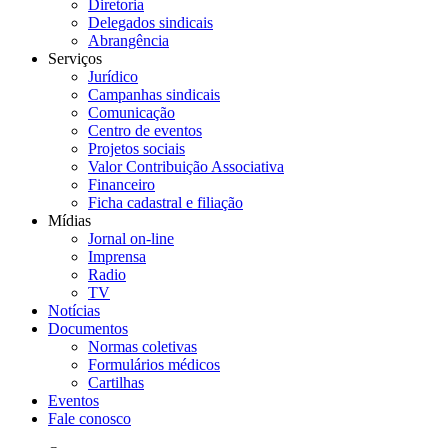
Diretoria
Delegados sindicais
Abrangência
Serviços
Jurídico
Campanhas sindicais
Comunicação
Centro de eventos
Projetos sociais
Valor Contribuição Associativa
Financeiro
Ficha cadastral e filiação
Mídias
Jornal on-line
Imprensa
Radio
TV
Notícias
Documentos
Normas coletivas
Formulários médicos
Cartilhas
Eventos
Fale conosco