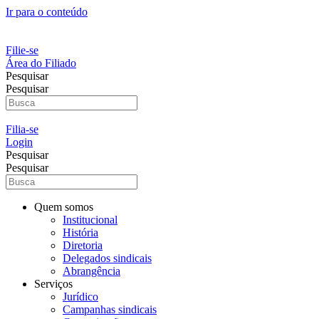
Ir para o conteúdo
Filie-se
Área do Filiado
Pesquisar
Pesquisar
Filia-se
Login
Pesquisar
Pesquisar
Quem somos
Institucional
História
Diretoria
Delegados sindicais
Abrangência
Serviços
Jurídico
Campanhas sindicais