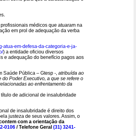
es.
s profissionais médicos que atuaram na
ação em prol de adequação da verba
g-atua-em-defesa-da-categoria-e-ja-
o/
) a entidade oficiou diversos
ais e adequação do benefício pagos aos
em Saúde Pública – Gtesp -,
atribuída ao
 do Poder Executivo, a que se refere o
e relacionadas ao enfrentamento da
título de adicional de insalubridade
nal de insalubridade é direito dos
la justeza de seus valores. Assim, o
 contem com a orientação da
02-0106
/ Telefone Geral
(31) 3241-