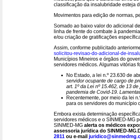
classificação da insalubridade esteja
Movimentos para edição de normas, ped
Somado ao baixo valor do adicional de
linha de frente do combate à pandem
e/ou criação de gratificações específi
Assim, conforme publicitado anteriorme
solicitou-revisao-do-adicional-de-insa
Municípios Mineiros e órgãos do gover
servidores médicos. Algumas vitórias 
No Estado, a lei n.º 23.630 de a
servidor ocupante de cargo de pr
art. 1º da Lei nº 15.462, de 13 d
pandemia de Covid-19. Lamentavel
Recentemente, por meio da lei n.º
para os servidores do município 
Embora exista determinação específica 
servidores médicos e o SINMED-MG pers
SINMED-MG
alerta os médicos expo
assessoria jurídica do SINMED-MG.
2811
ou e-mail
juridico@sinmedmg.o