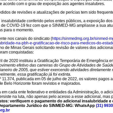
 de acordo com o grau de exposição aos agentes insalubres.
idos de revisões e atualizações de perícias tem sido frequent
 insalubridade conferido pelos entes públicos, a exposição do
ia de COVID-19 fez com que o SINMED-MG ampliasse a sua atu
cas para o momento.
nte nos canais do sindicato (
https://sinmedmg.org.br/sinmed-m
lubridade-na-pbh-e-gratificacao-de-risco-para-medicos-do-estad
no de Minas Gerais solicitando revisão de valores dos adicion
foram conquistadas:
bril de 2020 instituiu a Gratificação Temporária de Emergência 
ovimento efetivo das carreiras do Grupo de Atividades de Saúde
e janeiro de 2005, que estiver exercendo atividades diretament
mente, essa gratificação já foi extinta.
 11.374, publicada em 05 de julho de 2022, os valores pagos a 
de Belo Horizonte foram revistos e majorados.
em cada ente federativo e entidades da Administração, o adicio
iste na luta, não apenas pelo acesso a esse adicional, mas pe
stos: verifiquem o pagamento do adicional insalubridade e
Departamento Jurídico do SINMED-MG: WhatsApp
(31) 993
rg.br