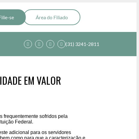
Filie-se
Área do Filiado
(31) 3241-2811
RIDADE EM VALOR
s frequentemente sofridos pela
tuição Federal.
te adicional para os servidores
 bem como para que a caracterização e