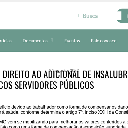
tícias
Documentos
Eventos
Fale conosco
 DIREITO AO ADICIONAL DE INSALUB
24 agosto, 2022
COS SERVIDORES PÚBLICOS
efício devido ao trabalhador como forma de compensar os dano
à saúde, conforme determina o artigo 7º, inciso XXIII da Consti
 vem se mobilizando para melhorar os valores conferidos a es
de fato como uma forma de compensação à exposição suportada,