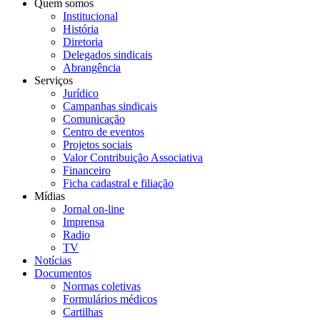
Quem somos
Institucional
História
Diretoria
Delegados sindicais
Abrangência
Serviços
Jurídico
Campanhas sindicais
Comunicação
Centro de eventos
Projetos sociais
Valor Contribuição Associativa
Financeiro
Ficha cadastral e filiação
Mídias
Jornal on-line
Imprensa
Radio
TV
Notícias
Documentos
Normas coletivas
Formulários médicos
Cartilhas