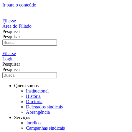
Ir para o conteúdo
Filie-se
Área do Filiado
Pesquisar
Pesquisar
Filia-se
Login
Pesquisar
Pesquisar
Quem somos
Institucional
História
Diretoria
Delegados sindicais
Abrangência
Serviços
Jurídico
Campanhas sindicais