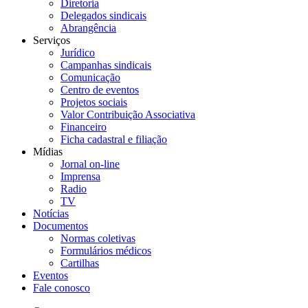
Diretoria
Delegados sindicais
Abrangência
Serviços
Jurídico
Campanhas sindicais
Comunicação
Centro de eventos
Projetos sociais
Valor Contribuição Associativa
Financeiro
Ficha cadastral e filiação
Mídias
Jornal on-line
Imprensa
Radio
TV
Notícias
Documentos
Normas coletivas
Formulários médicos
Cartilhas
Eventos
Fale conosco